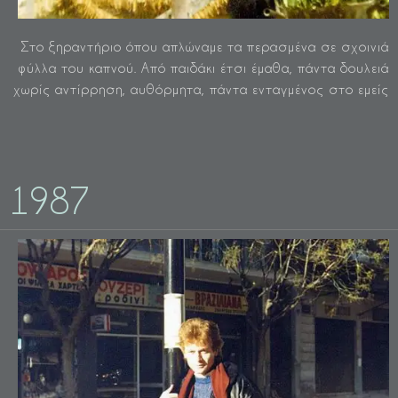
Στο ξηραντήριο όπου απλώναμε τα περασμένα σε σχοινιά
φύλλα του καπνού. Από παιδάκι έτσι έμαθα, πάντα δουλειά
χωρίς αντίρρηση, αυθόρμητα, πάντα ενταγμένος στο εμείς
1987