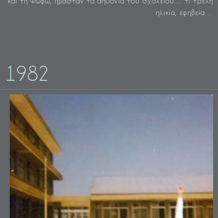
και τη Φωφώ, ήμασταν τα αηδόνια του σχολείου… τι τρελή
ηλικία, εφηβεία…
1982