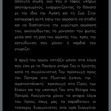
απόλυτη σιωπή, εκεί που ο τάφος υπήρχε
αποταμιευμένος, εναρμονίζοντας το θάνατο
με την ίδια την Αγάπη και τη Ζωή. Στην
καταγραφή αυτή καλώ τον ακροατή να σταθεί
και να διαπλατύνει την ευρύτερη ακρόασή
του, ακολουθώντας το μονοπάτι του φωτός
μέσα από τη ροή του αίματός του, προς την
κατεύθυνση που μόνον η καρδιά του
γνωρίζει.
Η αρχή του έργου εστιάζει μόνον στα λόγια
που είπε με το Πανάγιο στόμα Του ο Χριστός
κατά τη συγκλονιστική Του προσευχή προς
τον Πατέρα στο Μυστικό Δείπνο, την ΄΄
αιματοστάλακτη΄΄ προσευχή στο Όρος των
Ελαιών και την υποταγή Του στο θέλημα του
Πατέρα. Ακούγονται μόνον τα ατόφια λόγια
του Ιησού, όπως μας τα παραθέτουν οι
τέσσερις Ευαγγελιστές στα ιερά Ευαγγέλια.