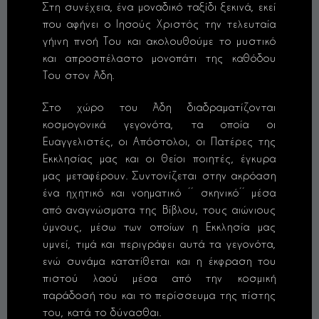
Στη συνέχεια, ένα μοναδικό ταξίδι ξεκινά, εκεί
που αφήνει ο Ιησούς Χριστός την τελευταία
γήινη πνοή Του και ακολουθούμε το μυστικό
και απροσπέλαστο μονοπάτι της καθόδου
Του στον Άδη.
Στο χώρο του Άδη διαδραματίζονται
κοσμογονικά γεγονότα, τα οποία οι
Ευαγγελιστές, οι Απόστολοι, οι Πατέρες της
Εκκλησίας μας και οι θείοι ποιητές, έγκυρα
μας μεταφέρουν. Συντονίζεται στην ακρόαση
ένα ηχητικό και νοηματικό ΄΄ σκηνικό΄΄ μέσα
από αναγνώσματα της Βίβλου, τους αιώνιους
ύμνους, μέσω των οποίων η Εκκλησία μας
υμνεί, τιμά και περιγράφει αυτά τα γεγονότα,
ενώ συνάμα κατατίθεται και η έκφραση του
πιστού λαού μέσα από την κοσμική
παράδοσή του και το περίσσευμα της πίστης
του, κατά το δύνασθαι.