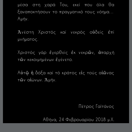
μέσα στη χαρά Του, εκεί που όλα θα
ξαναποκτήσουν το πραγματικό τους νόημα…
Αμήν.
Ἀνέστη Χριστός καί νεκρός οὐδείς ἐπί
μνήματος.
Χριστός γάρ ἐγερθείς ἐκ νεκρῶν, ἀπαρχή
τῶν κεκοιμημένων ἐγένετο.
Αὐτῷ ἡ δόξα καί τό κράτος εἰς τούς αἰῶνας
τῶν αἰώνων. Ἀμήν.
Πέτρος Γαϊτάνος
Αθήνα, 24 Φεβρουαρίου 2018 μ.Χ.