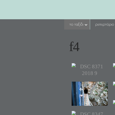
το ταξίδι
ρεπερτόριο
f4